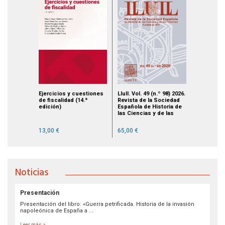
Ejercicios y cuestiones
Llull. Vol. 49 (n.º 98) 2026.
de fiscalidad (14.ª
Revista de la Sociedad
edición)
Española de Historia de
las Ciencias y de las
Técnicas
13,00 €
65,00 €
Noticias
Presentación
Presentación del libro: «Guerra petrificada. Historia de la invasión
napoleónica de España a ...
Leer más >