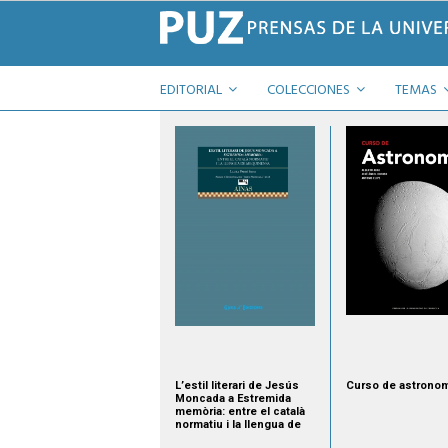
EDITORIAL
COLECCIONES
TEMAS
L’estil literari de Jesús
Curso de astronom
Moncada a Estremida
memòria: entre el català
normatiu i la llengua de
Mequinensa