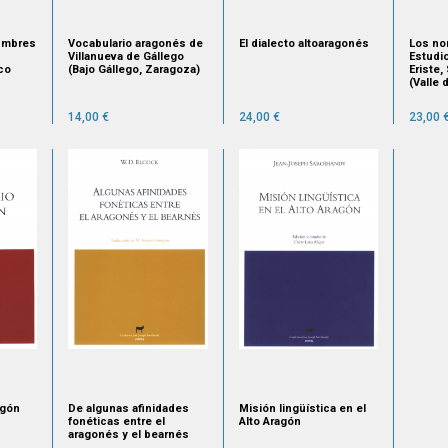
umbres
Vocabulario aragonés de
El dialecto altoaragonés
Los nom
Villanueva de Gállego
Estudi
co
(Bajo Gállego, Zaragoza)
Eriste
(Valle
Ribago
14,00 €
24,00 €
23,00 
agón
De algunas afinidades
Misión lingüística en el
fonéticas entre el
Alto Aragón
aragonés y el bearnés