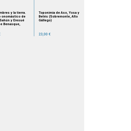
bres y la tierra.
Toponimia de Aso, Yosa y
o onomástico de
Betés (Sobremonte, Alto
, Sahún y Eresué
Gállego)
 de Benasque,
rza)
€
23,00 €