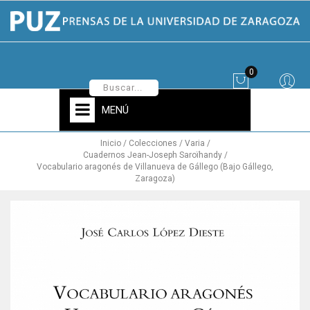
0
MENÚ
Inicio
Colecciones
Varia
Cuadernos Jean-Joseph Saroïhandy
Vocabulario aragonés de Villanueva de Gállego (Bajo Gállego,
Zaragoza)