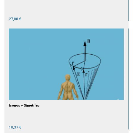
27,00 €
Iconos y Simetrías
10,37 €