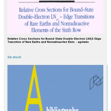
Relative Cross Sections for Bound-State Double-Electron LN4,5-Edge
Transition of Rare Earths and Nonradioactive Elem. - agotado
Sin stock