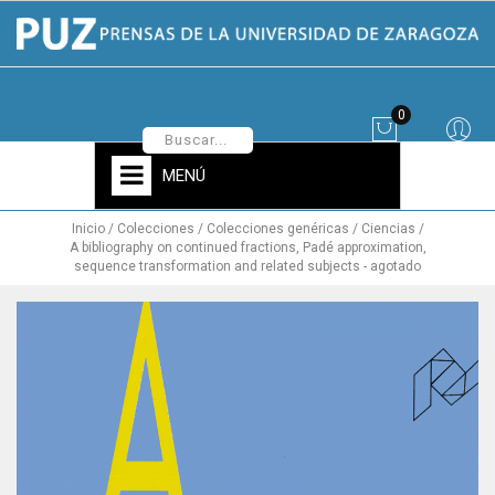
0
MENÚ
Inicio
Colecciones
Colecciones genéricas
Ciencias
A bibliography on continued fractions, Padé approximation,
sequence transformation and related subjects - agotado