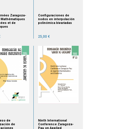
ournées Zaragoza-
Configuraciones de
 Mathématiques
nodos en interpolación
uées et de
polinómica bivariadas
tiques
€
25,00 €
ceso de
Ninth International
ización de
Conference Zaragoza-
zaciones
Pau on Applied