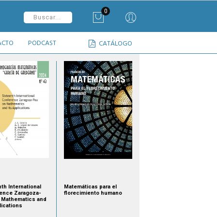
0
ACTO
PODCAST
CATÁLOGO
th International
Matemáticas para el
ence Zaragoza-
florecimiento humano
 Mathematics and
lications