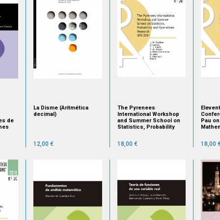
La Disme (Aritmética
The Pyrenees
Elevent
decimal)
International Workshop
Confer
ies de
and Summer School on
Pau on
ones
Statistics, Probability
Mathem
 con
and Operations Research
Statist
SPO 2011
Septem
12,00 €
18,00 €
18,00 