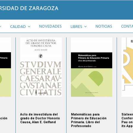
NOVEDADES
NOTICIAS
CONT
CALIDAD
LIBRES
Acto de investidura del
Matemáticas para
Sixteen
ción
grado de Doctor Honoris
Primero de Educación
Confer
Causa, Alan E. Gelfand
Primaria. Libro del
Pau on
Profesorado
its App