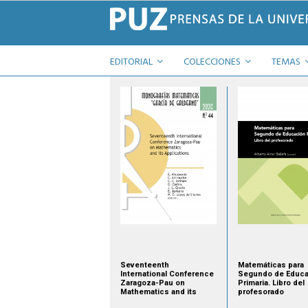
EDITORIAL
COLECCIONES
TEMAS
Seventeenth
Matemáticas para
International Conference
Segundo de Educa
Zaragoza-Pau on
Primaria. Libro del
Mathematics and its
profesorado
Applications