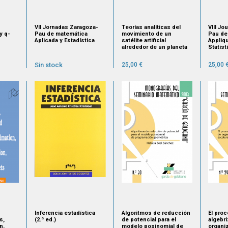
VII Jornadas Zaragoza-
Teorías analíticas del
VIII J
y q-
Pau de matemática
movimiento de un
Pau de
Aplicada y Estadística
satélite artificial
Appliq
alrededor de un planeta
Statis
Sin stock
25,00 €
25,00 
Inferencia estadística
Algoritmos de reducción
El pro
s,
(2.ª ed.)
de potencial para el
algebr
n,
modelo posinomial de
organi