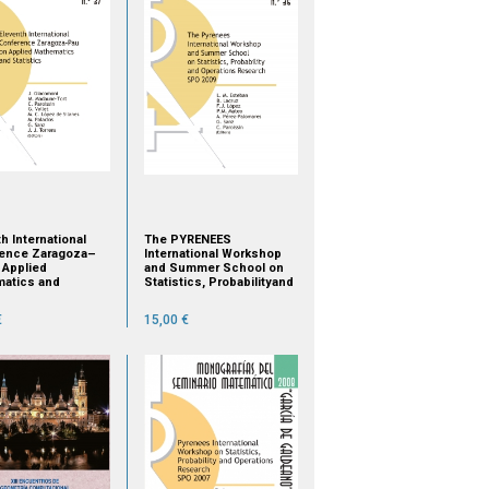
h International
The PYRENEES
ence Zaragoza–
International Workshop
 Applied
and Summer School on
atics and
Statistics, Probabilityand
ics (Jaca, Spain,
Operations Research :
ber 15 – 17, 2010)
SPO 2009
€
15,00 €