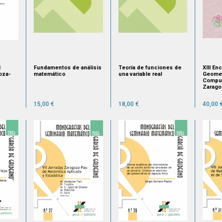
l
Fundamentos de análisis
Teoría de funciones de
XIII En
oza-
matemático
una variable real
Geomet
Comput
Zaragoz
pain,
de juli
008 -
15,00 €
18,00 €
40,00 