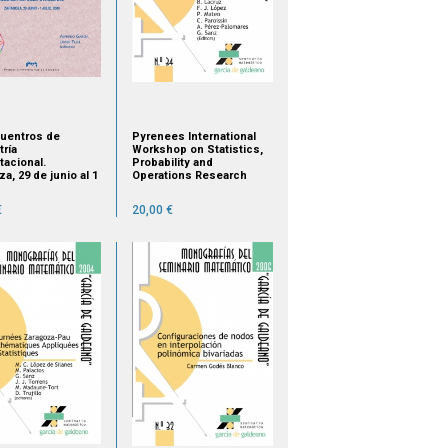
cuentros de
Pyrenees International
ría
Workshop on Statistics,
acional.
Probability and
a, 29 de junio al 1
Operations Research
o de 2009
SPO 2007. Jaca, Spain,
September 12-15, 2007
€
20,00 €