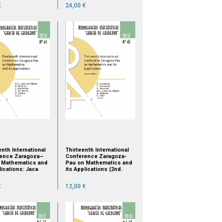
€
24,00 €
nth International
Thirteenth International
ence Zaragoza–
Conference Zaragoza-
 Mathematics and
Pau on Mathematics and
lications: Jaca
its Applications (2nd.
), September 12
edition)
€
12,00 €