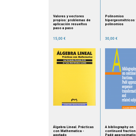
Valores y vectores
Polinomios
propios: problemas de
hipergeométricos 
aplicación resueltos
polinomios
paso a paso
15,00 €
30,00 €
Álgebra Lineal. Prácticas
A bibliography on
con Mathematica -
continued fraction
agotado
Padé approximatio