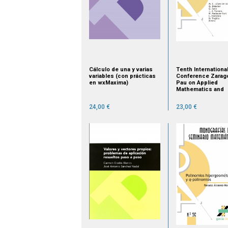
Cálculo de una y varias
Tenth Internationa
variables (con prácticas
Conference Zarag
en wxMaxima)
Pau on Applied
Mathematics and
Statistics. Jaca. S
September,15-17, 2
24,00 €
23,00 €
agotado