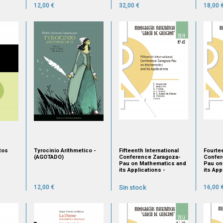
12,00 €
32,00 €
18,00 
tos
Tyrocinio Arithmetico -
Fifteenth International
Fourtee
(AGOTADO)
Conference Zaragoza-
Confer
Pau on Mathematics and
Pau on
its Applications -
its App
agotado
(Spain
12,00 €
Sin stock
16,00 