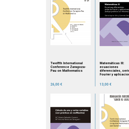
Twelfth International
Matemáticas III:
Conference Zaragoza-
ecuaciones
Pau on Mathematics
diferenciales, ser
Fourier y aplicaci
(incluye prácticas
Maxima)
26,00 €
13,00 €