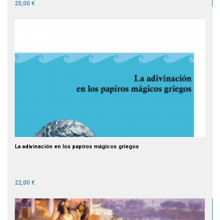
20,00 €
La adivinación en los papiros mágicos griegos
22,00 €