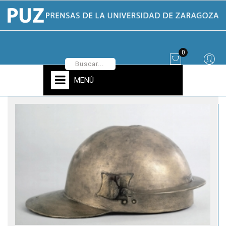
0
MENÚ