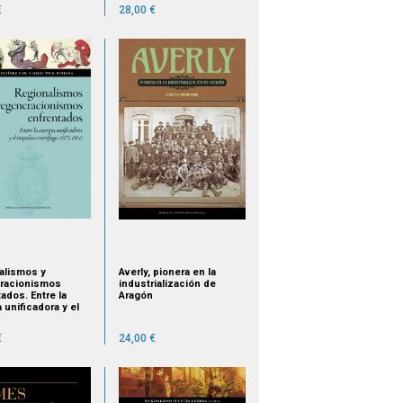
€
28,00 €
alismos y
Averly, pionera en la
racionismos
industrialización de
ados. Entre la
Aragón
 unificadora y el
o centrífugo
1914)
€
24,00 €