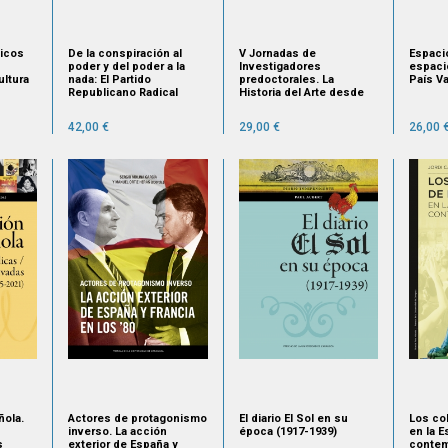
ticos
De la conspiración al
V Jornadas de
Espaci
poder y del poder a la
Investigadores
espaci
ltura
nada: El Partido
predoctorales. La
País V
Republicano Radical
Historia del Arte desde
rte
Socialista (1929-1933)
Aragón
42,00 €
29,00 €
26,00 
ñola.
Actores de protagonismo
El diario El Sol en su
Los col
inverso. La acción
época (1917-1939)
en la 
s
exterior de España y
contem