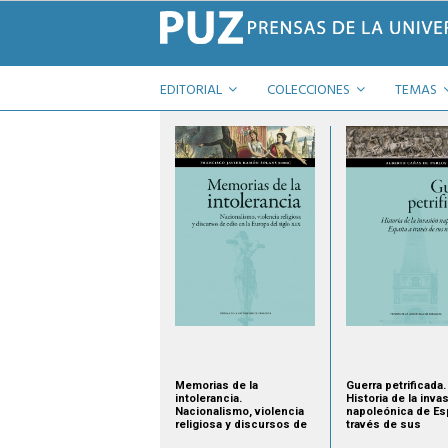
EDITORIAL
COLECCIONES
TEMAS
Memorias de la
Guerra petrificada.
intolerancia.
Historia de la inva
Nacionalismo, violencia
napoleónica de Es
religiosa y discursos de
través de sus
odio en la Europa del
monumentos