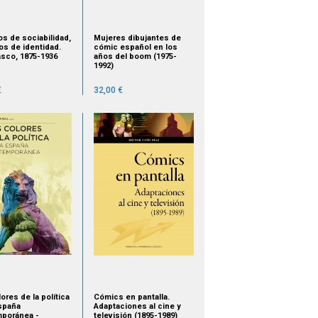
os de sociabilidad,
Mujeres dibujantes de
os de identidad.
cómic español en los
asco, 1875-1936
años del boom (1975-
1992)
€
32,00 €
ores de la política
Cómics en pantalla.
España
Adaptaciones al cine y
poránea -
televisión (1895-1989)