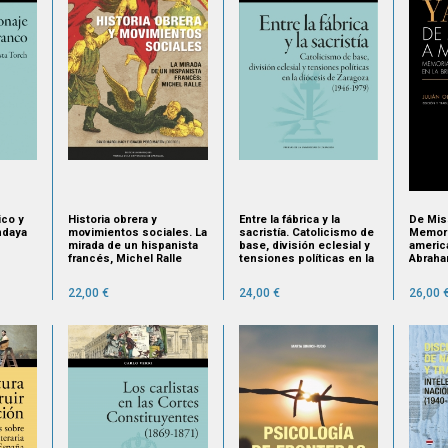
ico y
Historia obrera y
Entre la fábrica y la
De Mis
ndaya
movimientos sociales. La
sacristía. Catolicismo de
Memori
mirada de un hispanista
base, división eclesial y
americ
francés, Michel Ralle
tensiones políticas en la
Abraha
diócesis de Zaragoza
22,00 €
24,00 €
26,00 