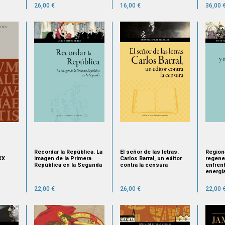
26,00 €
16,00 €
36,00 
Recordar la República. La
El señor de las letras.
Region
XX
imagen de la Primera
Carlos Barral, un editor
regene
República en la Segunda
contra la censura
enfrent
energía
impuls
(1875-
22,00 €
26,00 €
22,00 