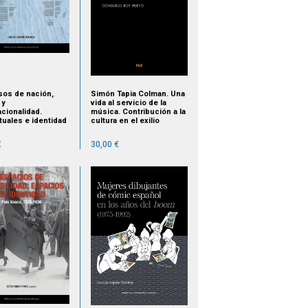
sos de nación,
Simón Tapia Colman. Una
 y
vida al servicio de la
acionalidad.
música. Contribución a la
tuales e identidad
cultura en el exilio
al en Costa Rica
republicano español de
1980)
México
€
30,00 €