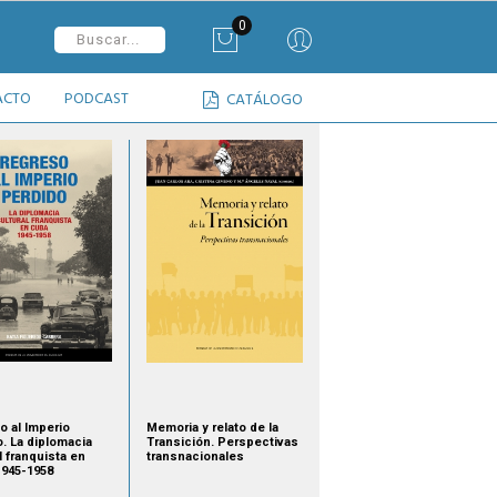
0
ACTO
PODCAST
CATÁLOGO
o al Imperio
Memoria y relato de la
o. La diplomacia
Transición. Perspectivas
l franquista en
transnacionales
1945-1958