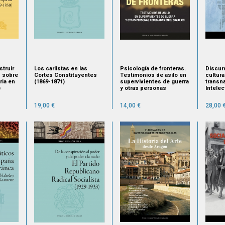
struir
Los carlistas en las
Psicología de fronteras.
Discur
s sobre
Cortes Constituyentes
Testimonios de asilo en
cultura
aria en
(1869-1871)
supervivientes de guerra
transn
)
y otras personas
Intelec
refugiadas en el siglo XXI
nacion
(1940-
19,00 €
14,00 €
28,00 