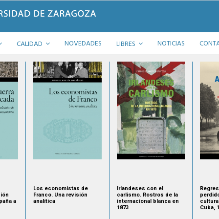
NOVEDADES
NOTICIAS
CONT
CALIDAD
LIBRES
Los economistas de
Irlandeses con el
Regres
sión
Franco. Una revisión
carlismo. Rostros de la
perdid
paña a
analítica
internacional blanca en
cultura
1873
Cuba, 