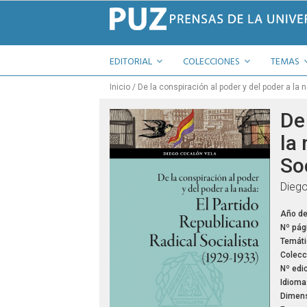
EDITORIAL
COLECCIONES
TEMAS
Inicio
De la conspiración al poder y del poder a la 
De 
la
So
Diego
Año de
Nº pág
Temáti
Colecc
Nº edic
Idioma
Dimens