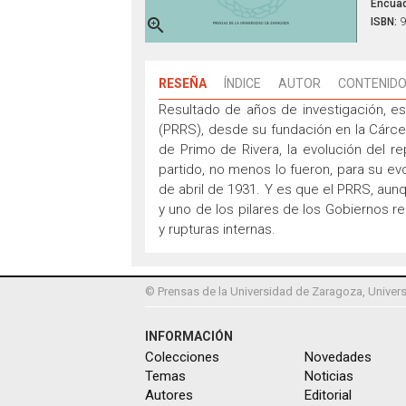
Encuad

ISBN:
9
RESEÑA
ÍNDICE
AUTOR
CONTENIDO
Resultado de años de investigación, este
(PRRS), desde su fundación en la Cárcel 
de Primo de Rivera, la evolución del re
partido, no menos lo fueron, para su ev
de abril de 1931. Y es que el PRRS, aunq
y uno de los pilares de los Gobiernos
y rupturas internas.
© Prensas de la Universidad de Zaragoza, Univers
INFORMACIÓN
Colecciones
Novedades
Temas
Noticias
Autores
Editorial