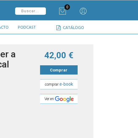
0
ACTO
PODCAST
CATÁLOGO
er a
42,00 €
cal
Comprar
e-book
comprar
Ver en