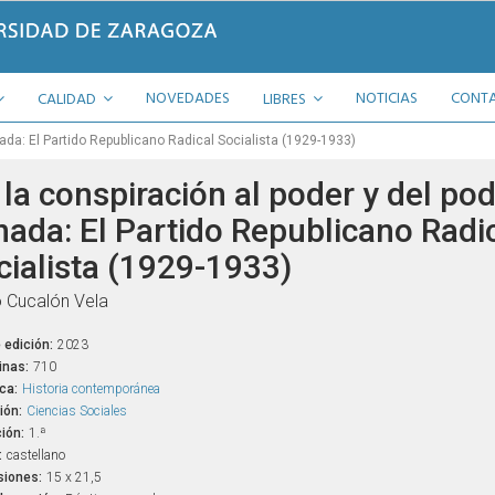
NOVEDADES
NOTICIAS
CONT
CALIDAD
LIBRES
nada: El Partido Republicano Radical Socialista (1929-1933)
la conspiración al poder y del pod
 nada: El Partido Republicano Radi
cialista (1929-1933)
 Cucalón Vela
 edición:
2023
inas:
710
ca:
Historia contemporánea
ión:
Ciencias Sociales
ión:
1.ª
:
castellano
iones:
15 x 21,5