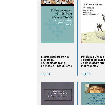
El libro autárquico y la
Políticas públicas 
biblioteca
sociales: globaliza
nacionalcatólica: la
desigualdad y nue
política del libro durante
insurgencias
el primer franquismo
(1939-1951)
30,00 €
18,00 €