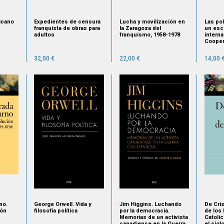
icano
Expedientes de censura
Lucha y movilización en
Las pol
franquista de obras para
la Zaragoza del
un esc
adultos
franquismo, 1958-1978
interna
Cooper
y desar
32,00 €
22,00 €
14,00 
no.
George Orwell. Vida y
Jim Higgins. Luchando
De Cris
ión
filosofía política
por la democracia.
de los
Memorias de un activista
Catolic
canadiense en la Guerra
el sigl