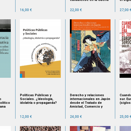
Civil española
16,00 €
22,00 €
27,00 
Políticas Públicas y
Derecho y relaciones
Cuando 
o
Sociales. ¿Ideología,
internacionales en Japón
sur. E
olítico
idolatría o propaganda?
desde el Tratado de
(siglos
cana
Amistad, Comercio y
Navegación de 1868
12,00 €
24,00 €
25,00 