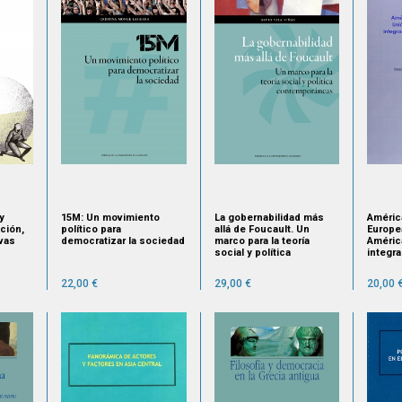
y
15M: Un movimiento
La gobernabilidad más
Améric
ción,
político para
allá de Foucault. Un
Europe
vas
democratizar la sociedad
marco para la teoría
América
social y política
integra
contemporáneas
birreg
22,00 €
29,00 €
20,00 