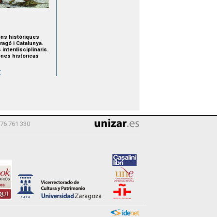
ons històriques
ragó i Catalunya.
 interdisciplinaris.
ones históricas
ragón y Cataluña...
€
976 761 330