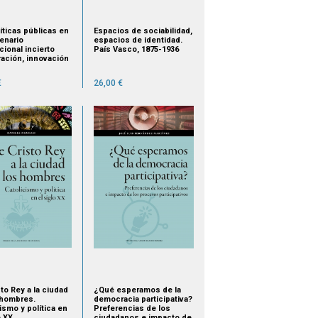
íticas públicas en
Espacios de sociabilidad,
enario
espacios de identidad.
cional incierto
País Vasco, 1875-1936
ación, innovación
rollo
€
26,00 €
to Rey a la ciudad
¿Qué esperamos de la
 hombres.
democracia participativa?
ismo y política en
Preferencias de los
o XX
ciudadanos e impacto de