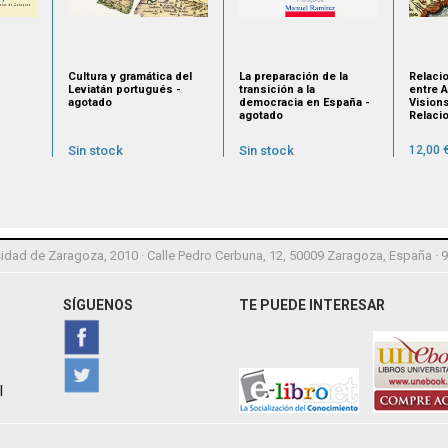
Cultura y gramática del
La preparación de la
Relaci
Leviatán portugués -
transición a la
entre A
agotado
democracia en España -
Visions
agotado
Relaci
entre A
Sin stock
Sin stock
12,00 
idad de Zaragoza, 2010 · Calle Pedro Cerbuna, 12, 50009 Zaragoza, España · 
SÍGUENOS
TE PUEDE INTERESAR
l