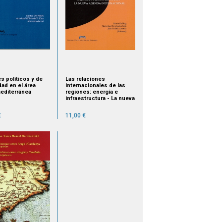
s políticos y de
Las relaciones
dad en el área
internacionales de las
editerránea
regiones: energía e
infraestructura - La nueva
agenda internacional
€
11,00 €