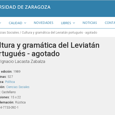
NOVEDADES
NOTICIAS
CONT
CALIDAD
LIBRES
cias Sociales
Cultura y gramática del Leviatán portugués - agotado
ltura y gramática del Leviatán
rtugués - agotado
Ignacio Lacasta Zabalza
 edición:
1989
inas:
527
ca:
Política
ión:
Ciencias Sociales
:
Castellano
iones:
15 x 22
ernación:
Rústica
4-7733-092-1