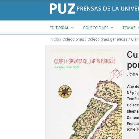
EDITORIAL
COLECCIONES
TEMAS
Inicio
Colecciones
Colecciones genéricas
Cien
Cu
po
José 
Año de
Nº pág
Temáti
Colecc
Idioma
Dimens
Encuad
ISBN:
8