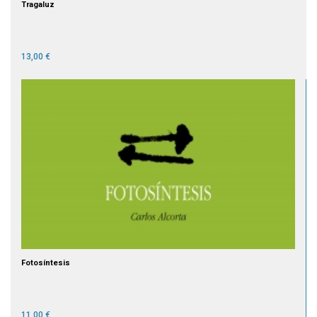
Tragaluz
13,00 €
Fotosíntesis
11,00 €