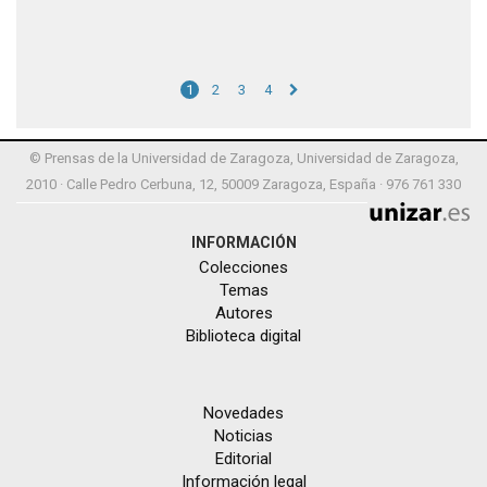
1
2
3
4
© Prensas de la Universidad de Zaragoza, Universidad de Zaragoza,
2010 · Calle Pedro Cerbuna, 12, 50009 Zaragoza, España · 976 761 330
INFORMACIÓN
Colecciones
Temas
Autores
Biblioteca digital
Novedades
Noticias
Editorial
Información legal