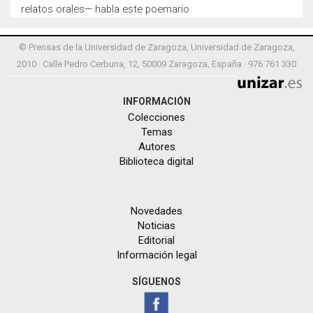
relatos orales— habla este poemario.
© Prensas de la Universidad de Zaragoza, Universidad de Zaragoza,
2010 · Calle Pedro Cerbuna, 12, 50009 Zaragoza, España · 976 761 330
INFORMACIÓN
Colecciones
Temas
Autores
Biblioteca digital
Novedades
Noticias
Editorial
Información legal
SÍGUENOS