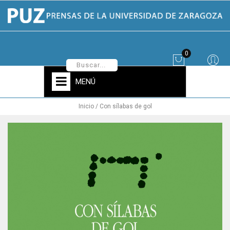
0
MENÚ
Inicio
Con sílabas de gol