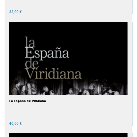
33,00 €
La España de Viridiana
40,00 €