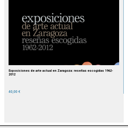
Exposiciones de arte actual en Zaragoza: reseñas escogidas 1962-
2012
40,00 €