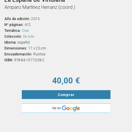
Amparo Martínez Herranz (coord.)
Año de edición:
2013
Nº páginas:
612
Temática:
Cine
Colección:
De Arte
Idioma:
español
Dimensiones:
17 x 23 cm
Encuadernación:
Rústica
ISBN:
978-84-15770-28-2
40,00 €
Comprar
Ver en