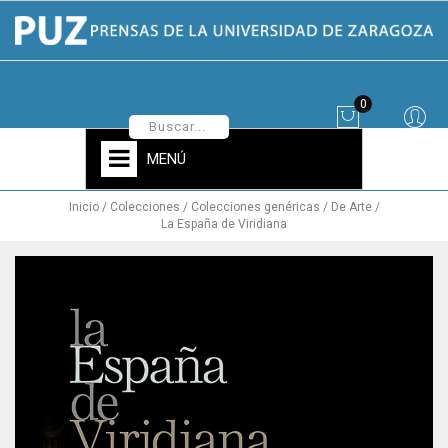
0
MENÚ
Inicio
Colecciones
Colecciones genéricas
De Arte
La España de Viridiana