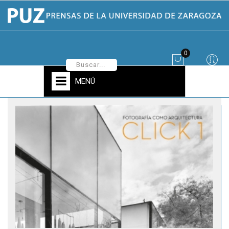
0
MENÚ