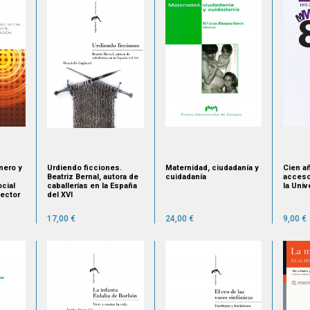
nero y
Urdiendo ficciones.
Maternidad, ciudadanía y
Cien añ
Beatriz Bernal, autora de
cuidadanía
acceso
cial
caballerías en la España
la Univ
sector
del XVI
17,00 €
24,00 €
9,00 €