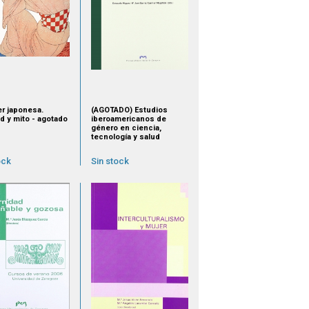
er japonesa.
(AGOTADO) Estudios
d y mito - agotado
iberoamericanos de
género en ciencia,
tecnología y salud
ock
Sin stock