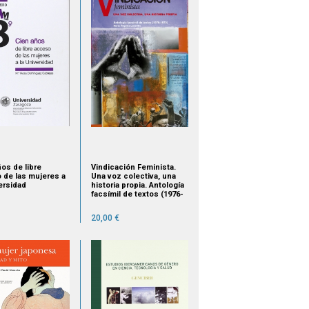
os de libre
Vindicación Feminista.
 de las mujeres a
Una voz colectiva, una
ersidad
historia propia. Antología
facsímil de textos (1976-
1979)
20,00 €