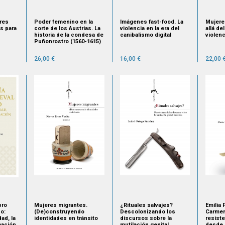
res
Poder femenino en la
Imágenes fast-food. La
Mujere
s para
corte de los Austrias. La
violencia en la era del
allá de
historia de la condesa de
canibalismo digital
violenc
Puñonrostro (1560-1615)
26,00 €
16,00 €
22,00 
bro
Mujeres migrantes.
¿Rituales salvajes?
Emilia
o:
(De)construyendo
Descolonizando los
Carmen
ad, la
identidades en tránsito
discursos sobre la
resist
mación
mutilación genital
desde l