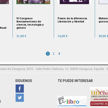
VI Congreso
Praxis de la diferencia.
Matern
Iberoamericano de
Liberación y libertad
gozos
ciencia, tecnología y
tural
género
21,00 €
16,00 €
30,00 
1
2
idad de Zaragoza, 2010 · Calle Pedro Cerbuna, 12, 50009 Zaragoza, España · 
SÍGUENOS
TE PUEDE INTERESAR
l