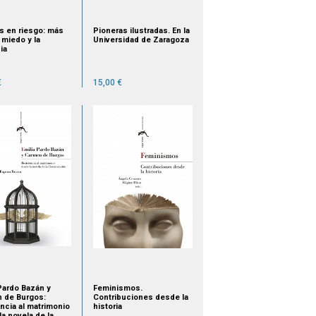
s en riesgo: más
Pioneras ilustradas. En la
l miedo y la
Universidad de Zaragoza
ia
€
15,00 €
 Pardo Bazán y
Feminismos.
 de Burgos:
Contribuciones desde la
encia al matrimonio
historia
a novela de la