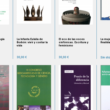
ogía
La Infanta Eulalia de
El eco de las voces
La muj
Borbón: vivir y contar la
sinfónicas. Escritura y
Realida
vida
feminismo
30,00 €
30,00 €
Sin st