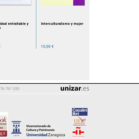
idad entrañable y
Interculturalismo y mujer
a
€
15,00 €
976 761 330