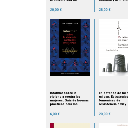
Zaragoza
20,00 €
28,00 €
Informar sobre la
En defensa de mi 
violencia contra las
mi pan: Estrategia
mujeres. Guía de buenas
femeninas de
prácticas para los
resistencia civil y
medios de comunicación
cotidiana en la Za
de posguerra, 193
6,00 €
20,00 €