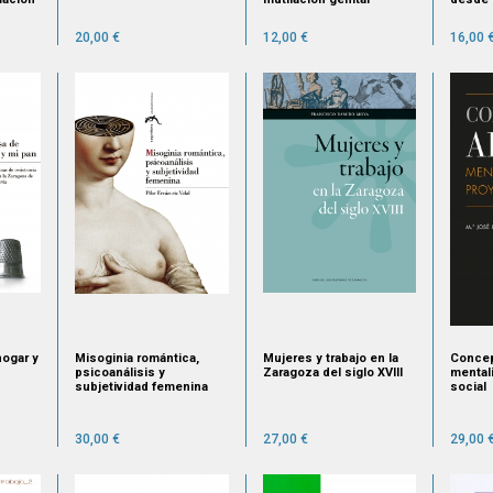
femenina
Restau
20,00 €
12,00 €
16,00 
hogar y
Misoginia romántica,
Mujeres y trabajo en la
Concep
s
psicoanálisis y
Zaragoza del siglo XVIII
mental
subjetividad femenina
social
ragoza
6-1945
30,00 €
27,00 €
29,00 