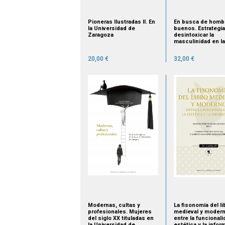
Pioneras Ilustradas II. En
En busca de homb
la Universidad de
buenos. Estrategia
Zaragoza
desintoxicar la
masculinidad en la
cultura anglófona
20,00 €
32,00 €
Modernas, cultas y
La fisonomía del li
profesionales. Mujeres
medieval y modern
del siglo XX tituladas en
entre la funcionalid
la Universidad de
estética y la infor