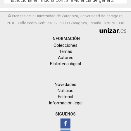
institucional en la lucha contra la violencia de género.
© Prensas de la Universidad de Zaragoza, Universidad de Zaragoza,
2010 · Calle Pedro Cerbuna, 12, 50009 Zaragoza, España · 976 761 330
INFORMACIÓN
Colecciones
Temas
Autores
Biblioteca digital
Novedades
Noticias
Editorial
Información legal
SÍGUENOS