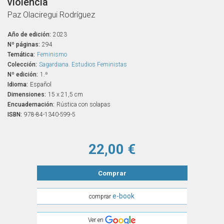
violencia
Paz Olaciregui Rodríguez
Año de edición:
2023
Nº páginas:
294
Temática:
Feminismo
Colección:
Sagardiana. Estudios Feministas
Nº edición:
1.ª
Idioma:
Español
Dimensiones:
15 x 21,5 cm
Encuadernación:
Rústica con solapas
ISBN:
978-84-1340-599-5
22,00 €
Comprar
e-book
comprar
Ver en