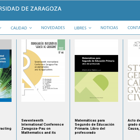
NOVEDADES
NOTICIAS
CONT
CALIDAD
LIBRES
Seventeenth
Matemáticas para
Acto de
International Conference
Segundo de Educación
grado 
racting
Zaragoza-Pau on
Primaria. Libro del
Causa, 
Mathematics and its
profesorado
Applications