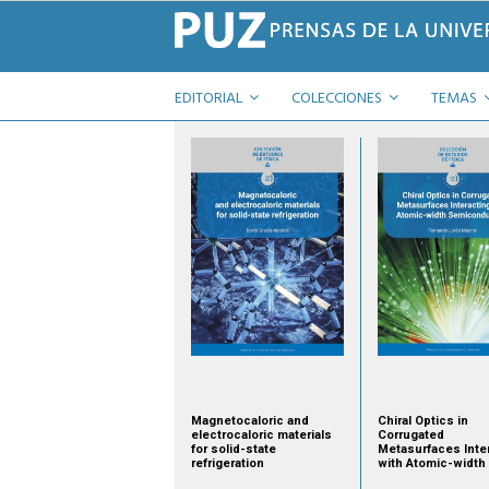
EDITORIAL
COLECCIONES
TEMAS
Magnetocaloric and
Chiral Optics in
electrocaloric materials
Corrugated
for solid-state
Metasurfaces Inte
refrigeration
with Atomic-width
Semiconductors