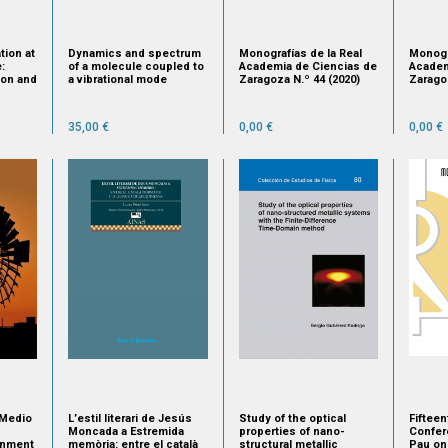
tion at
Dynamics and spectrum
Monografías de la Real
Monogr
:
of a molecule coupled to
Academia de Ciencias de
Academ
ion and
a vibrational mode
Zaragoza N.º 44 (2020)
Zaragoz
35,00 €
0,00 €
0,00 €
 Medio
L’estil literari de Jesús
Study of the optical
Fifteen
Moncada a Estremida
properties of nano-
Confer
onment
memòria: entre el català
structural metallic
Pau on