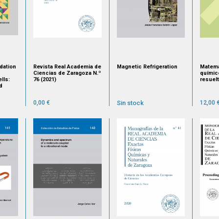
dation
Revista Real Academia de
Magnetic Refrigeration
Matemá
Ciencias de Zaragoza N.º
químic
lls:
76 (2021)
resuel
d
obes
0,00 €
Sin stock
12,00 