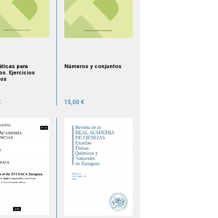
ticas para
Números y conjuntos
os. Ejercicios
tos
€
15,00 €