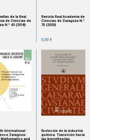
afías de la Real
Revista Real Academia de
ia de Ciencias de
Ciencias de Zaragoza N.º
a N.º 43 (2018)
75 (2020)
0,00 €
th International
Evolución de la industria
ence Zaragoza-
química. Transición hacia
 Mathematics and
las biorrefinerías