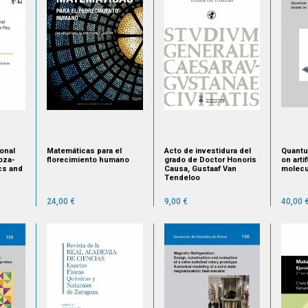
ional
Matemáticas para el
Acto de investidura del
Quantu
oza-
florecimiento humano
grado de Doctor Honoris
on arti
cs and
Causa, Gustaaf Van
molec
Tendeloo
24,00 €
9,00 €
40,00 