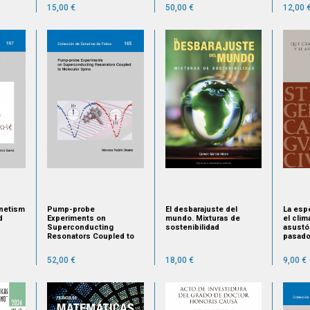
15,00 €
50,00 €
12,00 
netism
Pump-probe
El desbarajuste del
La esp
d
Experiments on
mundo. Mixturas de
el clim
Superconducting
sostenibilidad
asustó
Resonators Coupled to
pasad
Molecular Spins
52,00 €
18,00 €
9,00 €