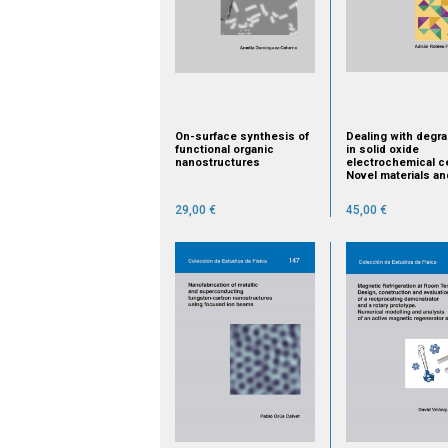
On-surface synthesis of
Dealing with degra
functional organic
in solid oxide
nanostructures
electrochemical ce
Novel materials an
spectroscopic pr
29,00 €
45,00 €