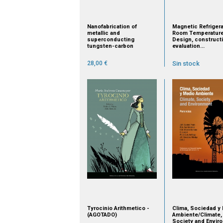
Nanofabrication of
Magnetic Refrigera
metallic and
Room Temperature
superconducting
Design, construct
tungsten-carbon
evaluation...
nanostructures using
focused ion beams
28,00 €
Sin stock
Tyrocinio Arithmetico -
Clima, Sociedad y
(AGOTADO)
Ambiente/Climate,
Society and Envir