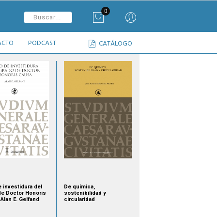
0
ACTO
PODCAST
CATÁLOGO
 investidura del
De química,
de Doctor Honoris
sostenibilidad y
Alan E. Gelfand
circularidad