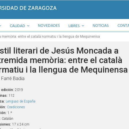
NOVEDADES
NOTICIAS
CONT
CALIDAD
LIBRES
a memòria: entre el català normatiu i la llengua de Mequinensa
stil literari de Jesús Moncada a
tremida memòria: entre el català
rmatiu i la llengua de Mequinensa
 Farré Badia
 edición:
2019
inas:
112
ca:
Lenguas de España
ión:
Coediciones
ión:
1.ª
:
Catalán
iones:
17 x 24 cm