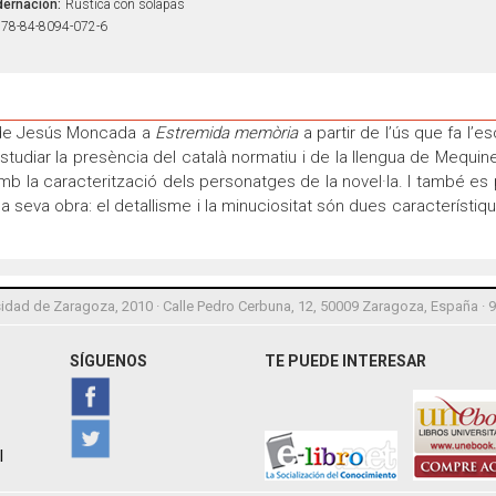
ernación:
Rústica con solapas
78-84-8094-072-6
ri de Jesús Moncada a
Estremida memòria
a partir de l’ús que fa l’es
tudiar la presència del català normatiu i de la llengua de Mequin
amb la caracterització dels personatges de la novel·la. I també e
 la seva obra: el detallisme i la minuciositat són dues característi
idad de Zaragoza, 2010 · Calle Pedro Cerbuna, 12, 50009 Zaragoza, España · 
SÍGUENOS
TE PUEDE INTERESAR
l