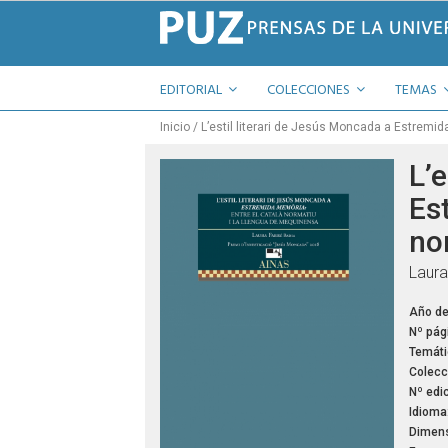
EDITORIAL
COLECCIONES
TEMAS
Inicio
L’estil literari de Jesús Moncada a Estremid
L’e
Es
no
Laura
Año de
Nº pág
Temáti
Colecc
Nº edic
Idioma
Dimens