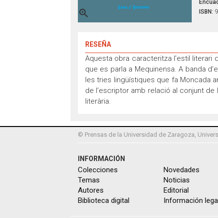
Encuad

ISBN:
9
RESEÑA
Aquesta obra caracteritza l’estil litera
que es parla a Mequinensa. A banda d’es
les tries lingüístiques que fa Moncada 
de l’escriptor amb relació al conjunt de
literària.
© Prensas de la Universidad de Zaragoza, Univers
INFORMACIÓN
Colecciones
Novedades
Temas
Noticias
Autores
Editorial
Biblioteca digital
Información lega