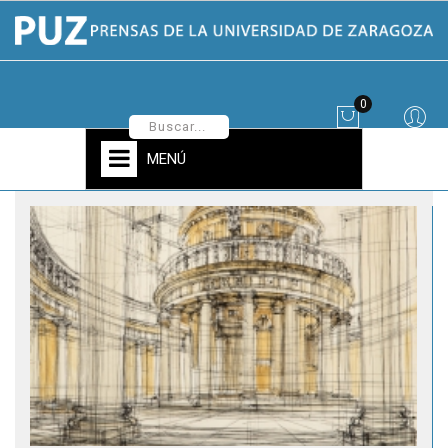
0
MENÚ