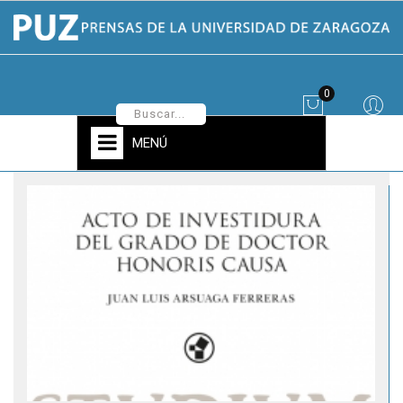
0
MENÚ