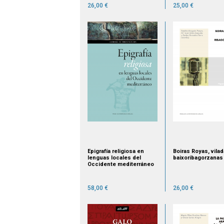
26,00 €
25,00 €
Epigrafía religiosa en
Boiras Royas, vila
lenguas locales del
baixoribagorzanas
Occidente mediterráneo
58,00 €
26,00 €