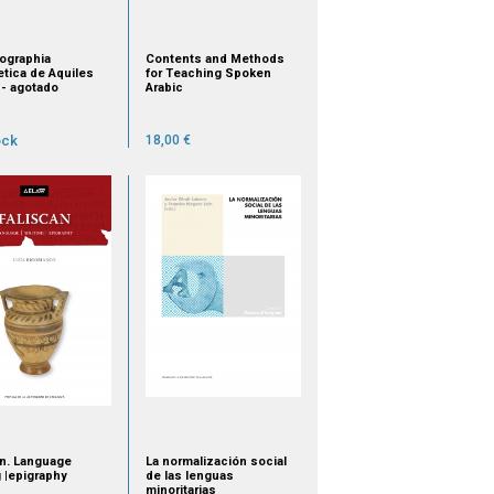
hographia
Contents and Methods
etica de Aquiles
for Teaching Spoken
 - agotado
Arabic
ock
18,00 €
an. Language
La normalización social
g |epigraphy
de las lenguas
minoritarias