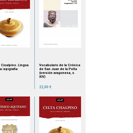
 Cisalpino. Lingua
Vocabulario de la Crónica
ra |epigrafia
de San Juan de la Peña
(versión aragonesa, s.
XIV)
22,00 €