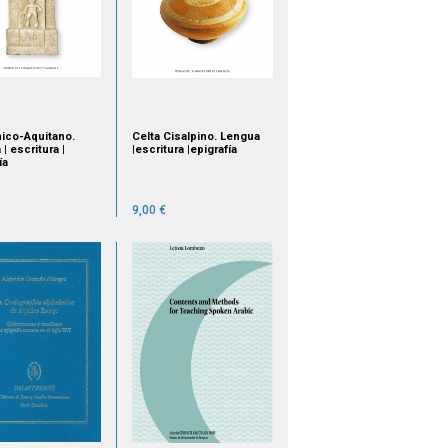
ico-Aquitano.
Celta Cisalpino. Lengua
| escritura |
|escritura |epigrafía
ía
9,00 €