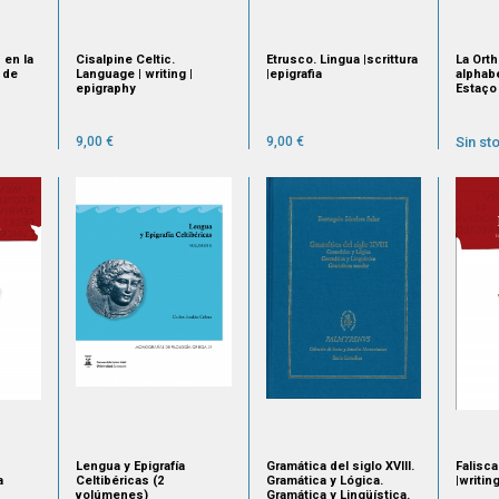
 en la
Cisalpine Celtic.
Etrusco. Lingua |scrittura
La Ort
a de
Language | writing |
|epigrafia
alphab
epigraphy
Estaço
9,00 €
9,00 €
Sin st
Lengua y Epigrafía
Gramática del siglo XVIII.
Falisc
a
Celtibéricas (2
Gramática y Lógica.
|writin
volúmenes)
Gramática y Lingüística.