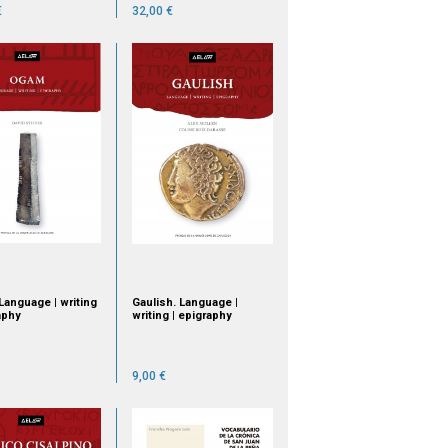
€
32,00 €
Language | writing
Gaulish. Language |
aphy
writing | epigraphy
9,00 €