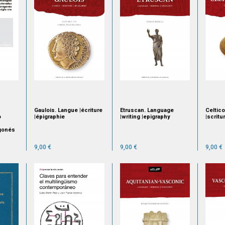
Gaulois. Langue |écriture
Etruscan. Language
Celtico
o
|épigraphie
|writing |epigraphy
|scritu
gonés
9,00 €
9,00 €
9,00 €