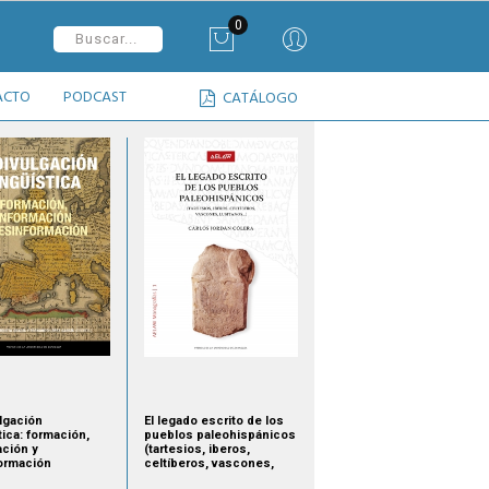
0
ACTO
PODCAST
CATÁLOGO
ulgación
El legado escrito de los
tica: formación,
pueblos paleohispánicos
ación y
(tartesios, iberos,
ormación
celtíberos, vascones,
lusitanos…)