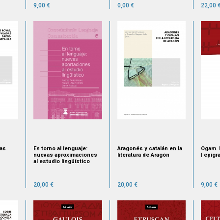
9,00 €
0,00 €
22,00 
das
En torno al lenguaje:
Aragonés y catalán en la
Ogam. 
nuevas aproximaciones
literatura de Aragón
| epigr
al estudio lingüístico
20,00 €
20,00 €
9,00 €