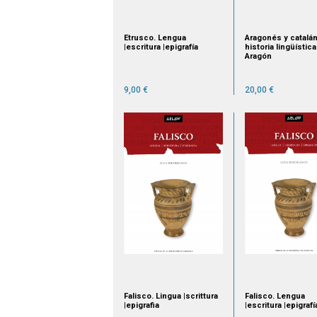
Etrusco. Lengua
Aragonés y catalán
|escritura |epigrafía
historia lingüístic
Aragón
9,00 €
20,00 €
Falisco. Lingua |scrittura
Falisco. Lengua
|epigrafia
|escritura |epigrafí