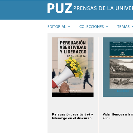
EDITORIAL
COLECCIONES
TEMAS
Persuasión, asertividad y
Vida i llengua a la 
liderazgo en el discurso
al riu