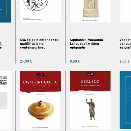
Claves para entender el
Aquitanian-Vasconic.
Vascón
).
multilingüismo
Language | writing |
Lengua 
e
contemporáneo
epigraphy
epigraf
24,00 €
9,00 €
9,00 €