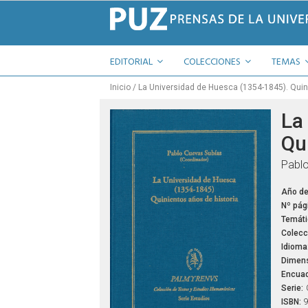
EDITORIAL
COLECCIONES
TEMAS
Inicio
La Universidad de Huesca (1354-1845). Quin
La
Qu
Pablo
Año de
Nº pág
Temáti
Colecc
Idioma
Dimens
Encuad
Serie:
ISBN:
9