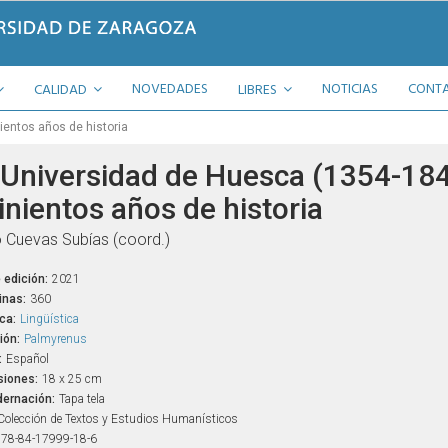
NOVEDADES
NOTICIAS
CONT
CALIDAD
LIBRES
ientos años de historia
 Universidad de Huesca (1354-184
inientos años de historia
 Cuevas Subías (coord.)
 edición:
2021
inas:
360
ca:
Lingüística
ión:
Palmyrenus
:
Español
iones:
18 x 25 cm
ernación:
Tapa tela
Colección de Textos y Estudios Humanísticos
78-84-17999-18-6