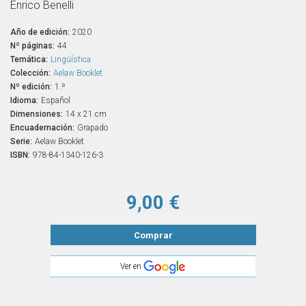
Enrico Benelli
Año de edición:
2020
Nº páginas:
44
Temática:
Lingüística
Colección:
Aelaw Booklet
Nº edición:
1.ª
Idioma:
Español
Dimensiones:
14 x 21 cm
Encuadernación:
Grapado
Serie:
Aelaw Booklet
ISBN:
978-84-1340-126-3
9,00 €
Comprar
Ver en