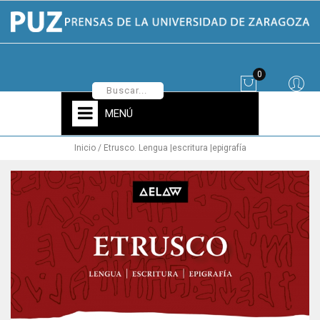
0
MENÚ
Inicio
Etrusco. Lengua |escritura |epigrafía