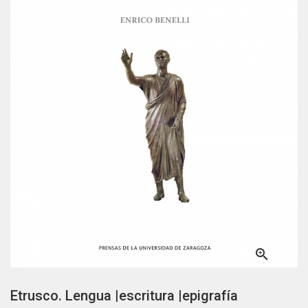

Etrusco. Lengua |escritura |epigrafía