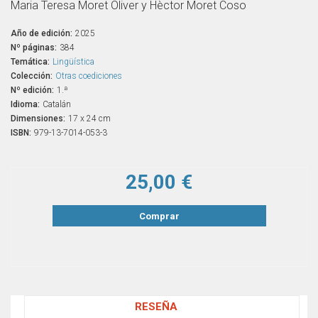
Maria Teresa Moret Oliver y Hèctor Moret Coso
Año de edición:
2025
Nº páginas:
384
Temática:
Lingüística
Colección:
Otras coediciones
Nº edición:
1.ª
Idioma:
Catalán
Dimensiones:
17 x 24 cm
ISBN:
979-13-7014-053-3
25,00 €
Comprar
RESEÑA