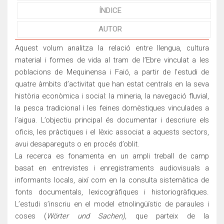
ÍNDICE
AUTOR
Aquest volum analitza la relació entre llengua, cultura
material i formes de vida al tram de l’Ebre vinculat a les
poblacions de Mequinensa i Faió, a partir de l’estudi de
quatre àmbits d’activitat que han estat centrals en la seva
història econòmica i social: la mineria, la navegació fluvial,
la pesca tradicional i les feines domèstiques vinculades a
l’aigua. L’objectiu principal és documentar i descriure els
oficis, les pràctiques i el lèxic associat a aquests sectors,
avui desapareguts o en procés d’oblit.
La recerca es fonamenta en un ampli treball de camp
basat en entrevistes i enregistraments audiovisuals a
informants locals, així com en la consulta sistemàtica de
fonts documentals, lexicogràfiques i historiogràfiques.
L’estudi s’inscriu en el model etnolingüístic de paraules i
coses (
Wörter und Sachen),
que parteix de la