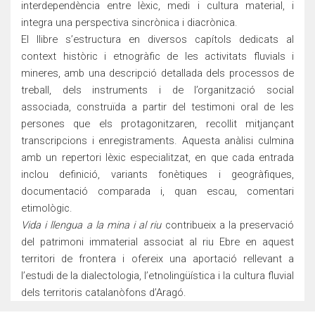
interdependència entre lèxic, medi i cultura material, i
integra una perspectiva sincrònica i diacrònica.
El llibre s’estructura en diversos capítols dedicats al
context històric i etnogràfic de les activitats fluvials i
mineres, amb una descripció detallada dels processos de
treball, dels instruments i de l’organització social
associada, construïda a partir del testimoni oral de les
persones que els protagonitzaren, recollit mitjançant
transcripcions i enregistraments. Aquesta anàlisi culmina
amb un repertori lèxic especialitzat, en que cada entrada
inclou definició, variants fonètiques i geogràfiques,
documentació comparada i, quan escau, comentari
etimològic.
Vida i llengua a la mina i al riu
contribueix a la preservació
del patrimoni immaterial associat al riu Ebre en aquest
territori de frontera i ofereix una aportació rellevant a
l’estudi de la dialectologia, l’etnolingüística i la cultura fluvial
dels territoris catalanòfons d’Aragó.