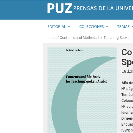
EDITORIAL
COLECCIONES
TEMAS
Inicio
Contents and Methods for Teaching Spoken 
Co
Sp
Letiz
Año de
Nº pág
Temáti
Colecc
Nº edic
Idioma
Dimens
Encuad
ISBN:
9