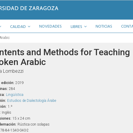
NOVEDADES
NOTICIAS
CONT
CALIDAD
LIBRES
Arabic
ntents and Methods for Teaching
oken Arabic
ia Lombezzi
 edición:
2019
inas:
284
ca:
Lingüística
ión:
Estudios de Dialectología Árabe
ión:
1.ª
:
Inglés
iones:
15 x 24 cm
ernación:
Rústica con solapas
78-84-1340-040-2