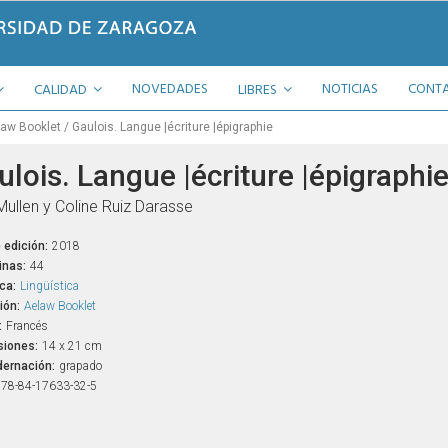
NOVEDADES
NOTICIAS
CONT
CALIDAD
LIBRES
law Booklet
Gaulois. Langue |écriture |épigraphie
ulois. Langue |écriture |épigraphi
Mullen y Coline Ruiz Darasse
 edición:
2018
inas:
44
ca:
Lingüística
ión:
Aelaw Booklet
:
Francés
iones:
14 x 21 cm
ernación:
grapado
78-84-17633-32-5