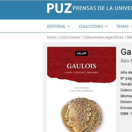
EDITORIAL
COLECCIONES
TEMAS
Inicio
Colecciones
Colecciones específicas
Ae
Ga
Alex 
Año de
Nº pág
Temáti
Colecc
Idioma
Dimens
Encuad
ISBN:
9