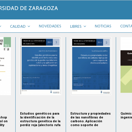
NOVEDADES
NOTICIAS
CONT
CALIDAD
LIBRES
Estudios genéticos para
Estructura y propiedades
Químic
kshop
la identificación de la
de las nanofibras de
ingeni
l on
estructura genética de la
carbono. Aplicación
ity
perdiz roja (alectoris rufa
como soporte de
search
l.)
electrocatalizadores