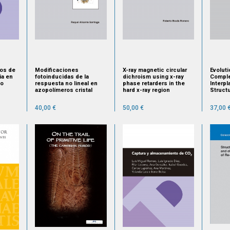
os de
Modificaciones
X-ray magnetic circular
Evolut
ia en
fotoinducidas de la
dichroism using x-ray
Comple
io
respuesta no lineal en
phase retarders in the
Interp
azopolímeros cristal
hard x-ray region
Struct
líquido
40,00 €
50,00 €
37,00 