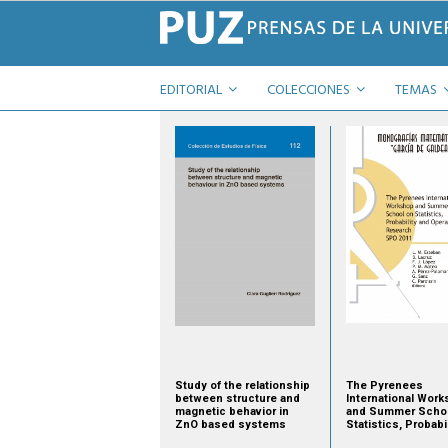
EDITORIAL
COLECCIONES
TEMAS
Study of the relationship
The Pyrenees
between structure and
International Wor
magnetic behavior in
and Summer Schoo
ZnO based systems
Statistics, Probabil
and Operations Re