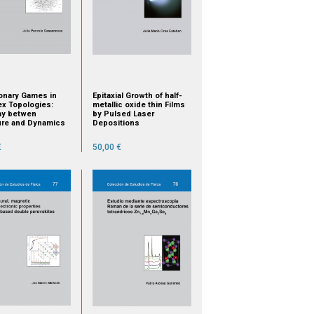
ionary Games in
Epitaxial Growth of half-
x Topologies:
metallic oxide thin Films
lay betwen
by Pulsed Laser
ure and Dynamics
Depositions
€
50,00 €