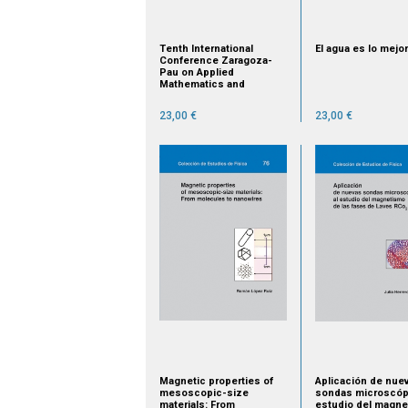
Tenth International
El agua es lo mejor
Conference Zaragoza-
Pau on Applied
Mathematics and
Statistics. Jaca. Spain,
September,15-17, 2008 -
23,00 €
23,00 €
agotado
Magnetic properties of
Aplicación de nue
mesoscopic-size
sondas microscópi
materials: From
estudio del magn