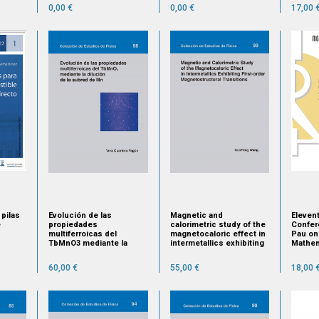
0,00 €
0,00 €
17,00 
 pilas
Evolución de las
Magnetic and
Elevent
e
propiedades
calorimetric study of the
Confer
multiferroicas del
magnetocaloric effect in
Pau on
TbMnO3 mediante la
intermetallics exhibiting
Mathem
dilución de la subred de
first-order
Statist
Mn
Septem
60,00 €
55,00 €
18,00 