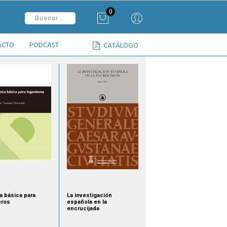
0
ACTO
PODCAST
CATÁLOGO
a básica para
La investigación
eros
española en la
encrucijada