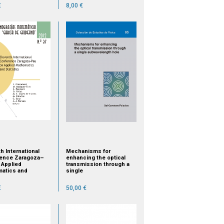
€
8,00 €
h International
Mechanisms for
ence Zaragoza–
enhancing the optical
 Applied
transmission through a
atics and
single
ics (Jaca, Spain,
ber 15 – 17, 2010)
€
50,00 €