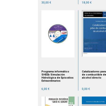
SPO 2011
30,00 €
18,00 €
Programa informático
Catalizadores para
SHEEb Simulación
de combustible d
Hidrológica de Episodios
alcohol directo
Extraordinarios
6,00 €
0,00 €