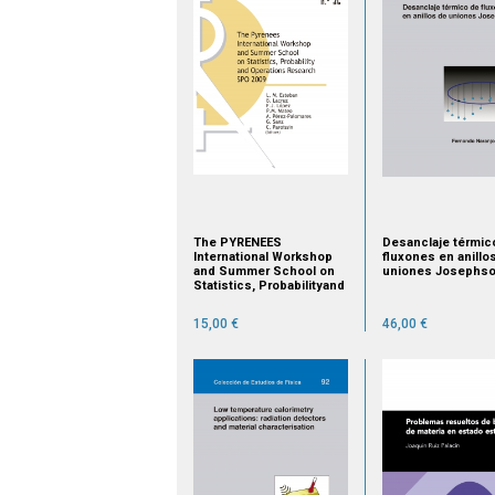
The PYRENEES
Desanclaje térmic
International Workshop
fluxones en anillo
and Summer School on
uniones Josephs
Statistics, Probabilityand
Operations Research :
SPO 2009
15,00 €
46,00 €