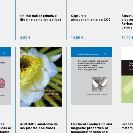
On the trail of primitive
Captura y
Struct
life (the cambrian period)
almacenamiento de CO2
electro
Re-bas
perovs
6,00 €
14,00 €
30,00 
vas
AGOTADO -Anatomía de
Electrical conduction and
Fundam
cas al
las plantas con flores
magnetic properties of
matemá
etismo
nanoconstrictions and