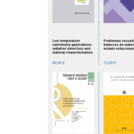
Low temperature
Problemas resuelt
calorimetry applications:
balances de mater
radiation detectors and
estado estacionar
material characterisation
40,00 €
12,00 €