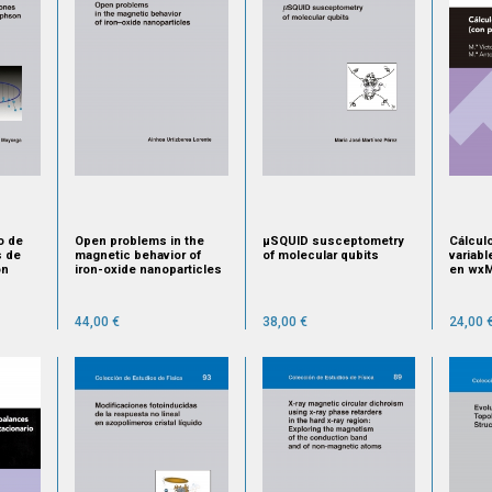
o de
Open problems in the
μSQUID susceptometry
Cálculo
s de
magnetic behavior of
of molecular qubits
variabl
on
iron-oxide nanoparticles
en wxM
44,00 €
38,00 €
24,00 