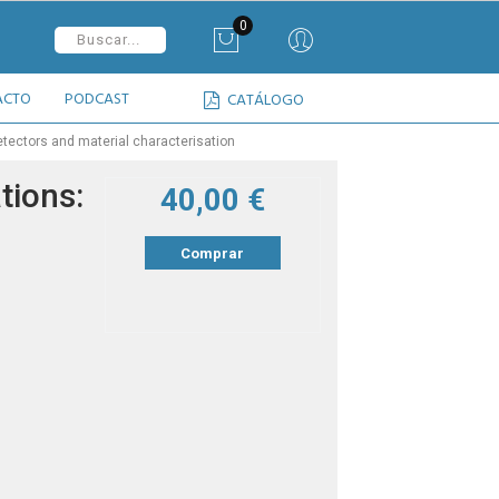
0
ACTO
PODCAST
CATÁLOGO
etectors and material characterisation
tions:
40,00 €
Comprar