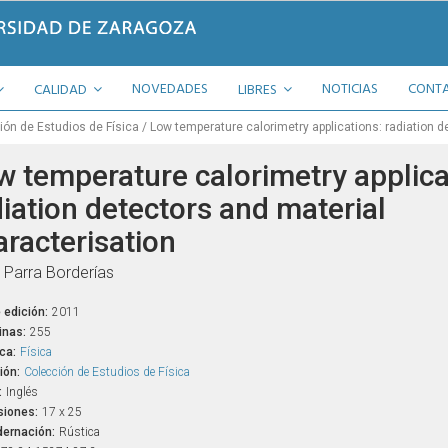
NOVEDADES
NOTICIAS
CONT
CALIDAD
LIBRES
ión de Estudios de Física
Low temperature calorimetry applications: radiation d
w temperature calorimetry applica
diation detectors and material
aracterisation
 Parra Borderías
 edición:
2011
inas:
255
ca:
Física
ión:
Colección de Estudios de Física
:
Inglés
iones:
17 x 25
ernación:
Rústica