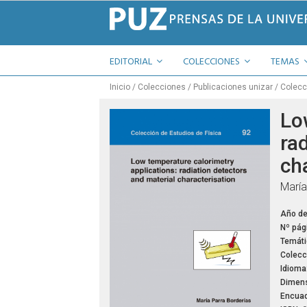
EDITORIAL
COLECCIONES
TEMAS
Inicio
Colecciones
Publicaciones unizar
Colecc
Lo
ra
ch
María
Año de
Nº pág
Temáti
Colecc
Idioma
Dimens
Encuad