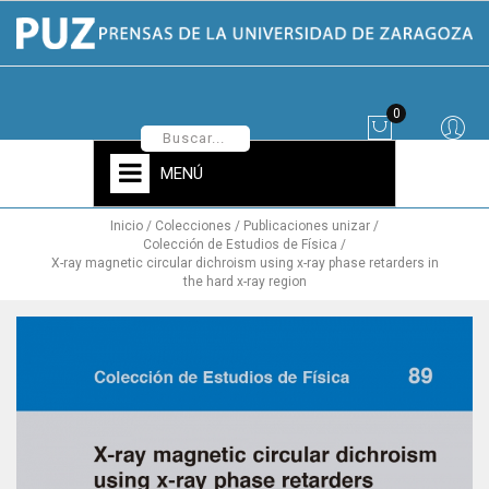
0
MENÚ
Inicio
Colecciones
Publicaciones unizar
Colección de Estudios de Física
X-ray magnetic circular dichroism using x-ray phase retarders in
the hard x-ray region