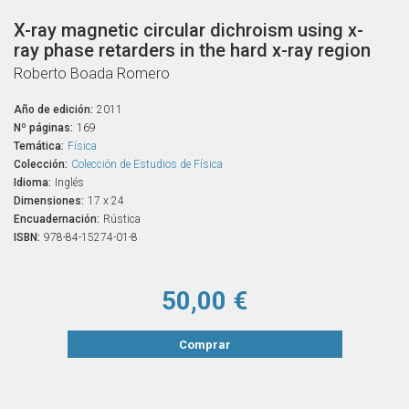
X-ray magnetic circular dichroism using x-
ray phase retarders in the hard x-ray region
Roberto Boada Romero
Año de edición:
2011
Nº páginas:
169
Temática:
Física
Colección:
Colección de Estudios de Física
Idioma:
Inglés
Dimensiones:
17 x 24
Encuadernación:
Rústica
ISBN:
978-84-15274-01-8
50,00 €
Comprar