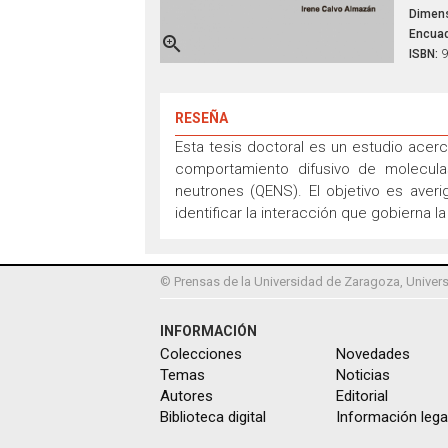
Dimens
Encuad

ISBN:
9
RESEÑA
Esta tesis doctoral es un estudio acerc
comportamiento difusivo de molecula
neutrones (QENS). El objetivo es averi
identificar la interacción que gobierna l
© Prensas de la Universidad de Zaragoza, Univers
INFORMACIÓN
Colecciones
Novedades
Temas
Noticias
Autores
Editorial
Biblioteca digital
Información lega