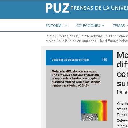
EDITORIAL
COLECCIONES
TEMAS
Inicio
Colecciones
Publicaciones unizar
Colecc
Molecular diffusion on surfaces. The diffusive beh
Mo
di
co
su
Irene
Año de
Nº pág
Temáti
Colecc
Idioma