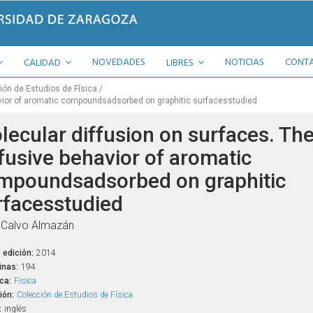
NOVEDADES
NOTICIAS
CONT
CALIDAD
LIBRES
ión de Estudios de Física
avior of aromatic compoundsadsorbed on graphitic surfacesstudied
lecular diffusion on surfaces. Th
ffusive behavior of aromatic
mpoundsadsorbed on graphitic
rfacesstudied
 Calvo Almazán
 edición:
2014
inas:
194
ca:
Física
ión:
Colección de Estudios de Física
:
inglés