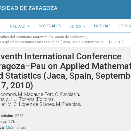
NOVEDADES
NOTICIAS
CONT
CALIDAD
LIBRES
afías del Seminario Matemático García de Galdeano
 Applied Mathematics and Statistics (Jaca, Spain, September 15 – 17, 2010)
eventh International Conference
ragoza–Pau on Applied Mathemat
d Statistics (Jaca, Spain, Septemb
17, 2010)
acomoni, M. Madaune-Tort, C. Paroissin,
nz y J. J. Torrens (Editors)
llet, M. C. López de Silanes, M. Palacios,
 edición:
2012
inas:
278
ca:
Matemáticas