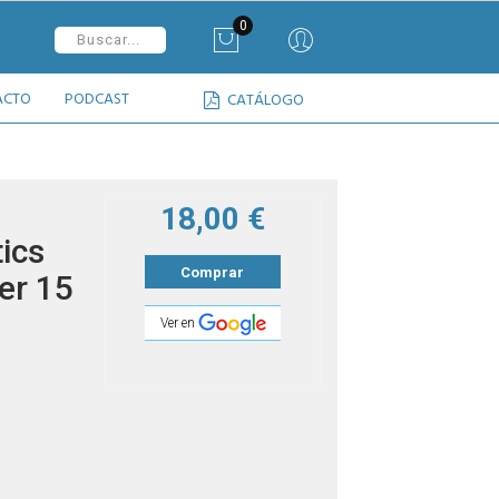
0
ACTO
PODCAST
CATÁLOGO
18,00 €
ics
Comprar
er 15
Ver en