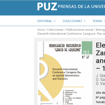
EDITORIAL
COLECCIONES
TEMAS
Inicio
Colecciones
Publicaciones unizar
Monogr
Eleventh International Conference Zaragoza–Pau on
El
Za
an
– 
J. Gi
G. Sa
G. Va
Año de
Nº pág
Temáti