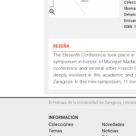
Colecc
Idioma

Dimens
Encuad
ISBN:
9
RESEÑA
The Eleventh Conference took place in J
symposium in honour of Monique Madaune-
conference and several other French-
deeply involved in the academic and 
Zaragoza. In this mini-symposium, 11 in
© Prensas de la Universidad de Zaragoza, Univers
INFORMACIÓN
Colecciones
Novedades
Temas
Noticias