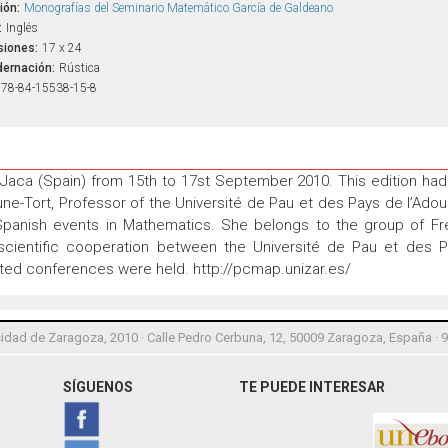
ión:
Monografías del Seminario Matemático García de Galdeano
:
Inglés
iones:
17 x 24
ernación:
Rústica
78-84-15538-15-8
aca (Spain) from 15th to 17st September 2010. This edition had t
Tort, Professor of the Université de Pau et des Pays de l’Adour.
Spanish events in Mathematics. She belongs to the group of F
scientific cooperation between the Université de Pau et des P
vited conferences were held. http://pcmap.unizar.es/
idad de Zaragoza, 2010 · Calle Pedro Cerbuna, 12, 50009 Zaragoza, España · 
SÍGUENOS
TE PUEDE INTERESAR