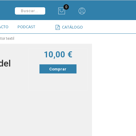
0
ACTO
PODCAST
CATÁLOGO
or textil
10,00 €
del
Comprar