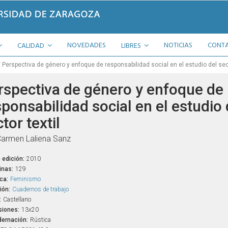
NOVEDADES
NOTICIAS
CONT
CALIDAD
LIBRES
Perspectiva de género y enfoque de responsabilidad social en el estudio del sect
rspectiva de género y enfoque de
ponsabilidad social en el estudio 
tor textil
armen Laliena Sanz
 edición:
2010
inas:
129
ca:
Feminismo
ión:
Cuadernos de trabajo
:
Castellano
iones:
13x20
ernación:
Rústica