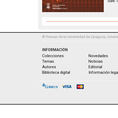
ISBN:
9

© Prensas de la Universidad de Zaragoza, Univers
INFORMACIÓN
Colecciones
Novedades
Temas
Noticias
Autores
Editorial
Biblioteca digital
Información lega