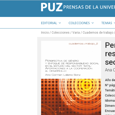
EDITORIAL
COLECCIONES
TEMAS
Inicio
Colecciones
Varia
Cuadernos de trabajo
Pe
res
sec
Ana C
Año de
Nº pág
Temáti
Colecc
Idioma
Dimens
Encuad