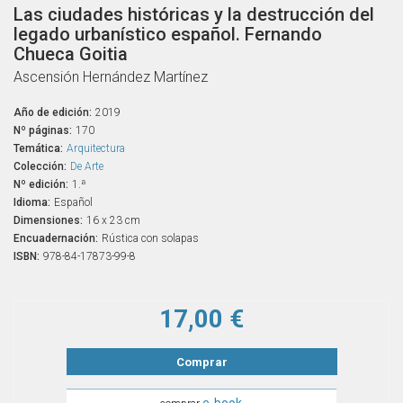
Las ciudades históricas y la destrucción del
legado urbanístico español. Fernando
Chueca Goitia
Ascensión Hernández Martínez
Año de edición:
2019
Nº páginas:
170
Temática:
Arquitectura
Colección:
De Arte
Nº edición:
1.ª
Idioma:
Español
Dimensiones:
16 x 23 cm
Encuadernación:
Rústica con solapas
ISBN:
978-84-17873-99-8
17,00 €
Comprar