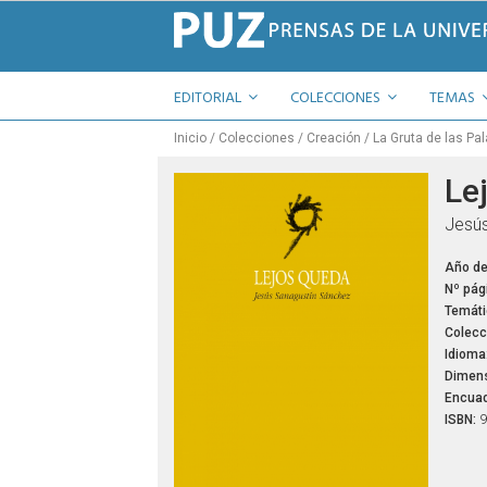
EDITORIAL
COLECCIONES
TEMAS
Inicio
Colecciones
Creación
La Gruta de las Pa
Le
Jesús
Año de
Nº pág
Temáti
Colecc
Idioma
Dimens
Encuad
ISBN:
9