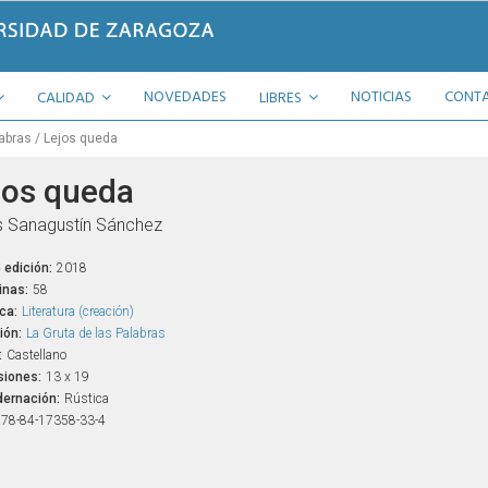
NOVEDADES
NOTICIAS
CONT
CALIDAD
LIBRES
labras
Lejos queda
jos queda
 Sanagustín Sánchez
 edición:
2018
inas:
58
ca:
Literatura (creación)
ión:
La Gruta de las Palabras
:
Castellano
iones:
13 x 19
ernación:
Rústica
78-84-17358-33-4