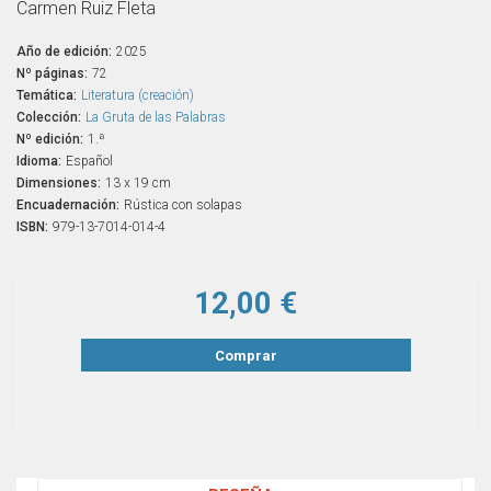
Carmen Ruiz Fleta
Año de edición:
2025
Nº páginas:
72
Temática:
Literatura (creación)
Colección:
La Gruta de las Palabras
Nº edición:
1.ª
Idioma:
Español
Dimensiones:
13 x 19 cm
Encuadernación:
Rústica con solapas
ISBN:
979-13-7014-014-4
12,00 €
Comprar