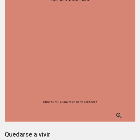

Quedarse a vivir