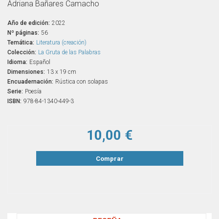
Adriana Bañares Camacho
Año de edición:
2022
Nº páginas:
56
Temática:
Literatura (creación)
Colección:
La Gruta de las Palabras
Idioma:
Español
Dimensiones:
13 x 19 cm
Encuadernación:
Rústica con solapas
Serie:
Poesía
ISBN:
978-84-1340-449-3
10,00 €
Comprar