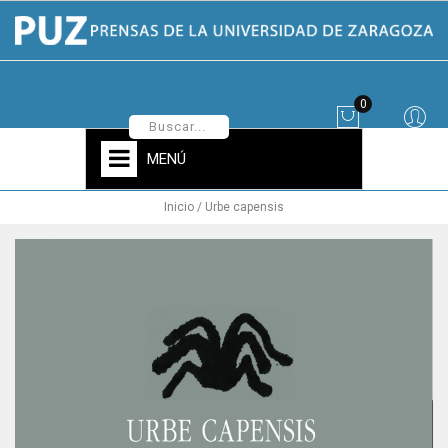
0
MENÚ
Inicio
Urbe capensis