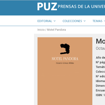
EDITORIAL
COLECCIONES
TEMAS
Inicio
Motel Pandora
Mo
Octav
Año de
Nº pág
Temáti
Colecc
Nº edic
Idioma
Dimens
Encuad
ISBN:
9