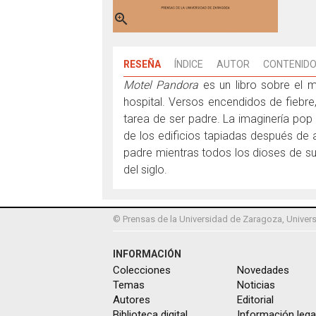

RESEÑA
ÍNDICE
AUTOR
CONTENIDO
Motel Pandora
es un libro sobre el m
hospital. Versos encendidos de fiebre
tarea de ser padre. La imaginería po
de los edificios tapiadas después de a
padre mientras todos los dioses de s
del siglo.
© Prensas de la Universidad de Zaragoza, Univers
INFORMACIÓN
Colecciones
Novedades
Temas
Noticias
Autores
Editorial
Biblioteca digital
Información lega