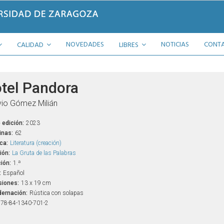
NOVEDADES
NOTICIAS
CONT
CALIDAD
LIBRES
tel Pandora
io Gómez Milián
 edición:
2023
inas:
62
ca:
Literatura (creación)
ión:
La Gruta de las Palabras
ión:
1.ª
:
Español
iones:
13 x 19 cm
ernación:
Rústica con solapas
78-84-1340-701-2