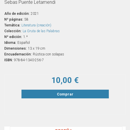
Sebas Puente Letamendi
Año de edición:
2021
Nº páginas:
58
Temática:
Literatura (creación)
Colección:
La Gruta de las Palabras
Nº edición:
1.ª
Idioma:
Español
Dimensiones:
13 x 19 cm
Encuadernación:
Rústica con solapas
ISBN:
978-84-1340-256-7
10,00 €
Comprar