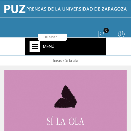
0
MENÚ
Inicio
Sí la ola