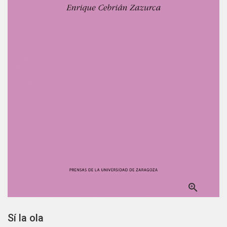

Sí la ola