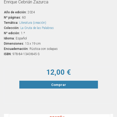
Enrique Cebrián Zazurca
Año de edición:
2024
Nº páginas:
60
Temática:
Literatura (creación)
Colección:
La Gruta de las Palabras
Nº edición:
1.ª
Idioma:
Español
Dimensiones:
13 x 19 cm
Encuadernación:
Rústica con solapas
ISBN:
978-84-1340-845-3
12,00 €
Comprar