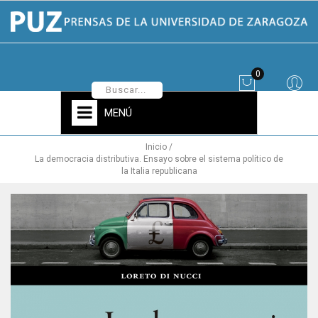
0
MENÚ
Inicio
La democracia distributiva. Ensayo sobre el sistema político de
la Italia republicana