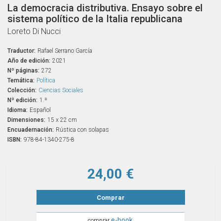
La democracia distributiva. Ensayo sobre el
sistema político de la Italia republicana
Loreto Di Nucci
Traductor:
Rafael Serrano García
Año de edición:
2021
Nº páginas:
272
Temática:
Política
Colección:
Ciencias Sociales
Nº edición:
1.ª
Idioma:
Español
Dimensiones:
15 x 22 cm
Encuadernación:
Rústica con solapas
ISBN:
978-84-1340-275-8
24,00 €
Comprar
e-book
comprar