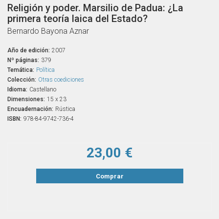
Religión y poder. Marsilio de Padua: ¿La
primera teoría laica del Estado?
Bernardo Bayona Aznar
Año de edición:
2007
Nº páginas:
379
Temática:
Política
Colección:
Otras coediciones
Idioma:
Castellano
Dimensiones:
15 x 23
Encuadernación:
Rústica
ISBN:
978-84-9742-736-4
23,00 €
Comprar