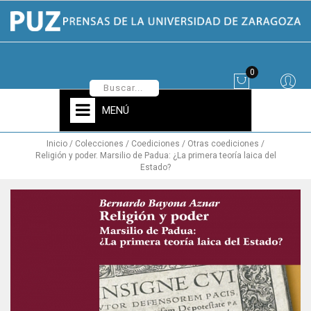
0
MENÚ
Inicio
Colecciones
Coediciones
Otras coediciones
Religión y poder. Marsilio de Padua: ¿La primera teoría laica del
Estado?