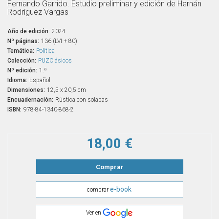
Fernando Garrido. Estudio preliminar y edición de Hernán
Rodríguez Vargas
Año de edición:
2024
Nº páginas:
136 (LVI + 80)
Temática:
Política
Colección:
PUZClásicos
Nº edición:
1.ª
Idioma:
Español
Dimensiones:
12,5 x 20,5 cm
Encuadernación:
Rústica con solapas
ISBN:
978-84-1340-868-2
18,00 €
Comprar
e-book
comprar
Ver en