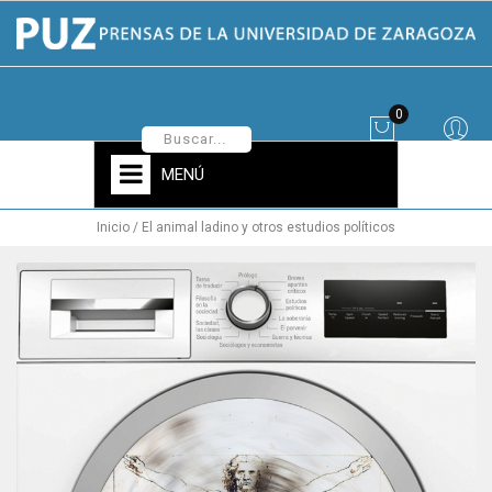
0
MENÚ
Inicio
El animal ladino y otros estudios políticos