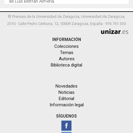
de Luis Beltrán Almería.
© Prensas de la Universidad de Zaragoza, Universidad de Zaragoza,
2010 · Calle Pedro Cerbuna, 12, 50009 Zaragoza, España · 976 761 330
INFORMACIÓN
Colecciones
Temas
Autores
Biblioteca digital
Novedades
Noticias
Editorial
Información legal
SÍGUENOS