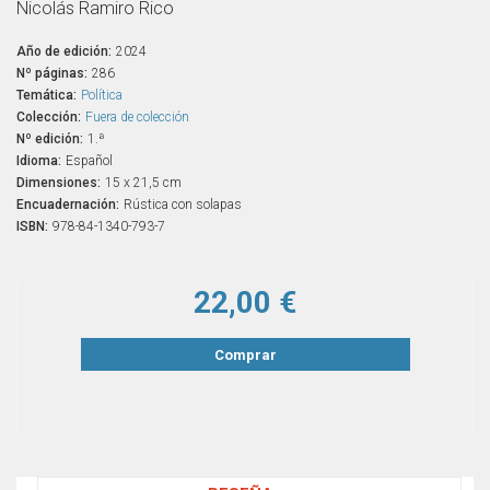
Nicolás Ramiro Rico
Año de edición:
2024
Nº páginas:
286
Temática:
Política
Colección:
Fuera de colección
Nº edición:
1.ª
Idioma:
Español
Dimensiones:
15 x 21,5 cm
Encuadernación:
Rústica con solapas
ISBN:
978-84-1340-793-7
22,00 €
Comprar