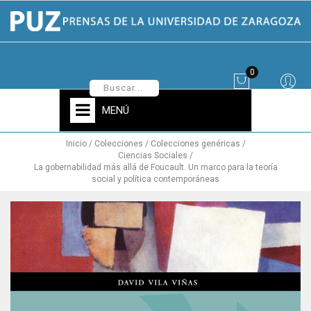
0
MENÚ
Inicio
Colecciones
Colecciones genéricas
Ciencias Sociales
La gobernabilidad más allá de Foucault. Un marco para la teoría
social y política contemporáneas