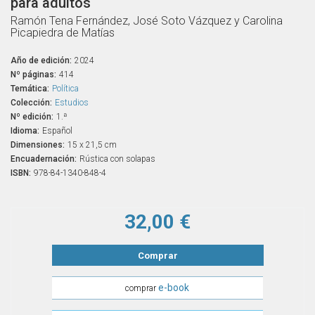
para adultos
Ramón Tena Fernández, José Soto Vázquez y Carolina
Picapiedra de Matías
Año de edición:
2024
Nº páginas:
414
Temática:
Política
Colección:
Estudios
Nº edición:
1.ª
Idioma:
Español
Dimensiones:
15 x 21,5 cm
Encuadernación:
Rústica con solapas
ISBN:
978-84-1340-848-4
32,00 €
Comprar
e-book
comprar