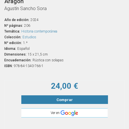
Aragón
Agustín Sancho Sora
Año de edición:
2024
Nº páginas:
206
Temática:
Historia contemporánea
Colección:
Estudios
Nº edición:
1.ª
Idioma:
Español
Dimensiones:
15 x 21,5 cm
Encuadernación:
Rústica con solapas
ISBN:
978-84-1340-766-1
24,00 €
Comprar
Ver en