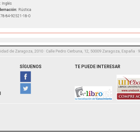
:
Inglés
ernación:
Rústica
78-84-92521-18-0
idad de Zaragoza, 2010 · Calle Pedro Cerbuna, 12, 50009 Zaragoza, España · 
SÍGUENOS
TE PUEDE INTERESAR
l