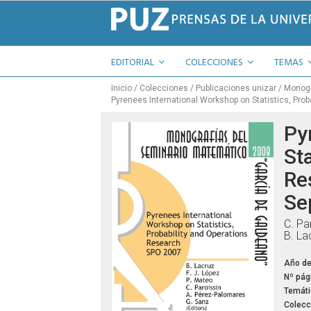
EDITORIAL
COLECCIONES
TEMAS
Inicio
Colecciones
Publicaciones unizar
Monogr
Pyrenees International Workshop on Statistics, Pro
Py
Sta
Re
Se
C. Pa
B. La
Año de
Nº pág
Temáti
Colecc