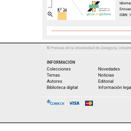
Idioma
Encuad

ISBN:
9
© Prensas de la Universidad de Zaragoza, Univers
INFORMACIÓN
Colecciones
Novedades
Temas
Noticias
Autores
Editorial
Biblioteca digital
Información lega