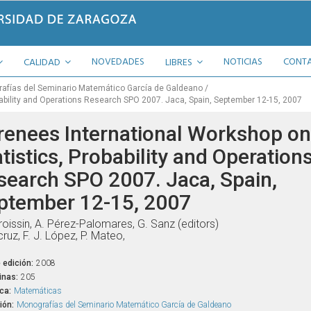
NOVEDADES
NOTICIAS
CONT
CALIDAD
LIBRES
afías del Seminario Matemático García de Galdeano
bability and Operations Research SPO 2007. Jaca, Spain, September 12-15, 2007
renees International Workshop on
tistics, Probability and Operation
search SPO 2007. Jaca, Spain,
ptember 12-15, 2007
roissin, A. Pérez-Palomares, G. Sanz (editors)
cruz, F. J. López, P. Mateo,
 edición:
2008
inas:
205
ca:
Matemáticas
ión:
Monografías del Seminario Matemático García de Galdeano